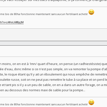
me bio de 80ha fonctionne maintenant sans aucun fertilisant acheté
ch?v=z4HoL68BpJM
moins, on en est à 1mn/ quart d'heure, on pense (un radhiestésiste) que 
trée d'eau, donc même si ce n'est pas simple, on va remonter la pompe d'a
e, le risque étant qu'il y ait un éboulement qui nous empêche de remettre
oulette russe, soit on ne peut pas remettre le tube à sa place et on perd le
 et tant pis si il y a un peu de sable, on en a dans un autre forage, on a m
bien au dessous des normes maxi de sable pour la pompe...
me bio de 80ha fonctionne maintenant sans aucun fertilisant acheté