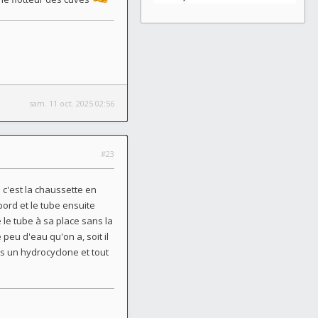
sam. 11 oct. 2025 02:56
#23
c'est la chaussette en
bord et le tube ensuite
 le tube à sa place sans la
 peu d'eau qu'on a, soit il
is un hydrocyclone et tout