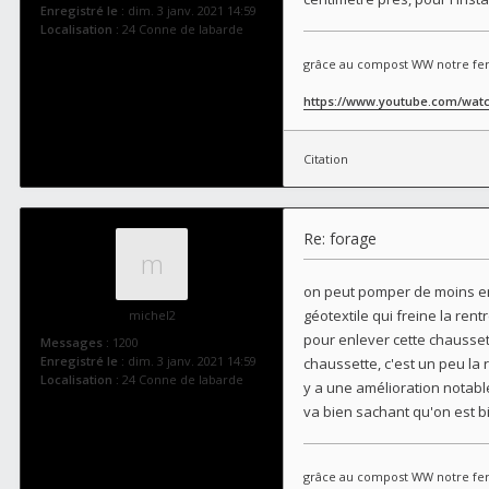
Enregistré le :
dim. 3 janv. 2021 14:59
Localisation :
24 Conne de labarde
grâce au compost WW notre fer
https://www.youtube.com/wat
Citation
Re: forage
on peut pomper de moins en 
géotextile qui freine la ren
michel2
pour enlever cette chaussett
Messages :
1200
Enregistré le :
dim. 3 janv. 2021 14:59
chaussette, c'est un peu la r
Localisation :
24 Conne de labarde
y a une amélioration notable
va bien sachant qu'on est 
grâce au compost WW notre fer