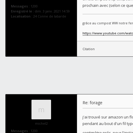
prochain avec (selon ce que
Messages :
1200
Enregistré le :
dim. 3 janv. 2021 14:59
Localisation :
24 Conne de labarde
grâce au compost WW notre fer
https://www.youtube.com/wat
Citation
Re: forage
j'ai trouvé sur amazon un flo
pendant au bout d'un fil typ
michel2
Messages :
1200
centimètre prés, pour l'inst