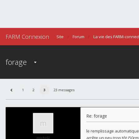
FARM Connexion
Site
Forum
La vie des FARM-connec
forage
1
2
3
23 messages
Re: forage
le remplissage automatique a
arrête un peu trop tôt (50c
michel2