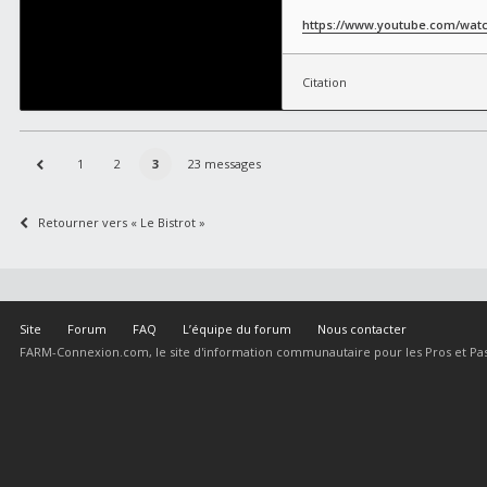
https://www.youtube.com/wat
Citation
1
2
3
23 messages
Retourner vers « Le Bistrot »
Site
Forum
FAQ
L’équipe du forum
Nous contacter
FARM-Connexion.com, le site d'information communautaire pour les Pros et Pas