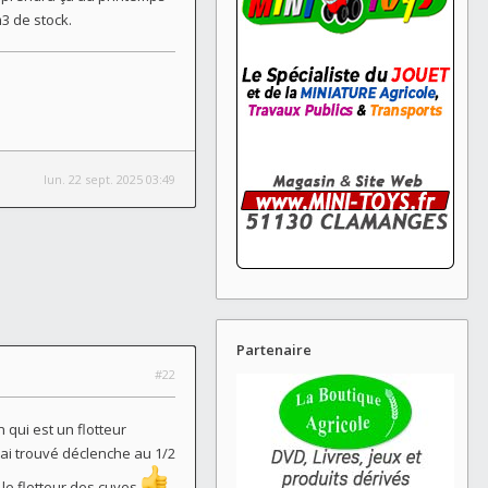
3 de stock.
lun. 22 sept. 2025 03:49
Partenaire
#22
n qui est un flotteur
j'ai trouvé déclenche au 1/2
 le flotteur des cuves