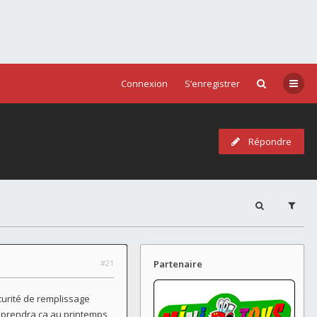
Connexion
S’enregistrer
Répondre
#21
Partenaire
écurité de remplissage
reprendra ça au printemps