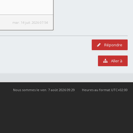
mar. 14 juil. 2026 07:54
Répondre
Aller à
Nous sommes le ven. 7 août 2026 09:29
Heures au format
UTC+02:00