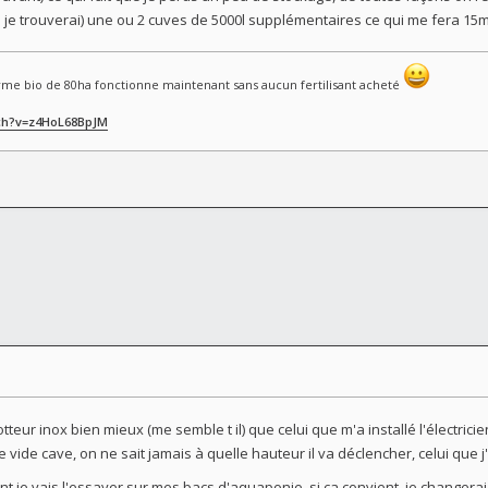
 je trouverai) une ou 2 cuves de 5000l supplémentaires ce qui me fera 15m
me bio de 80ha fonctionne maintenant sans aucun fertilisant acheté
ch?v=z4HoL68BpJM
tteur inox bien mieux (me semble t il) que celui que m'a installé l'électricie
e vide cave, on ne sait jamais à quelle hauteur il va déclencher, celui que 
ant je vais l'essayer sur mes bacs d'aquaponie, si ça convient, je changerai