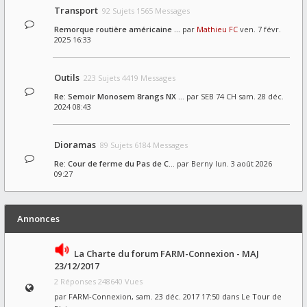
Transport
92 Sujets 1565 Messages
Remorque routière américaine …
par
Mathieu FC
ven. 7 févr.
2025 16:33
Outils
223 Sujets 4419 Messages
Re: Semoir Monosem 8rangs NX …
par
SEB 74 CH
sam. 28 déc.
2024 08:43
Dioramas
89 Sujets 6184 Messages
Re: Cour de ferme du Pas de C…
par
Berny
lun. 3 août 2026
09:27
Annonces
La Charte du forum FARM-Connexion - MAJ
23/12/2017
2 Réponses 248640 Vues
par
FARM-Connexion
, sam. 23 déc. 2017 17:50 dans
Le Tour de