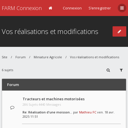
FARM Connexion
Connexion
S’enregistrer
Vos réalisations et modifications
Site
Forum
Miniature Agricole
Vos réalisations et modifications
6 sujets
Forum
Tracteurs et machines motorisées
286 Sujets 4440 Messages
Re: Réalisation d'une moisson…
par
Mathieu FC
ven. 18 avr.
2025 11:51