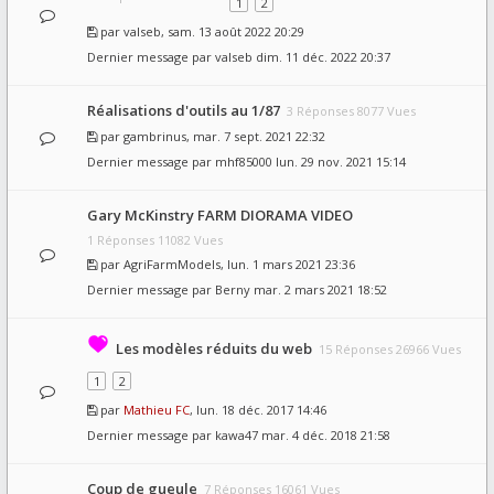
1
2
par
valseb
, sam. 13 août 2022 20:29
Dernier message par
valseb
dim. 11 déc. 2022 20:37
Réalisations d'outils au 1/87
3 Réponses 8077 Vues
par
gambrinus
, mar. 7 sept. 2021 22:32
Dernier message par
mhf85000
lun. 29 nov. 2021 15:14
Gary McKinstry FARM DIORAMA VIDEO
1 Réponses 11082 Vues
par
AgriFarmModels
, lun. 1 mars 2021 23:36
Dernier message par
Berny
mar. 2 mars 2021 18:52
Les modèles réduits du web
15 Réponses 26966 Vues
1
2
par
Mathieu FC
, lun. 18 déc. 2017 14:46
Dernier message par
kawa47
mar. 4 déc. 2018 21:58
Coup de gueule
7 Réponses 16061 Vues