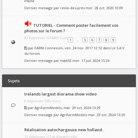
Plaine
Dernier message par
reine-des-prés
mer. 28 oct. 2020 10:09
TUTORIEL - Comment poster facilement vos
photos sur le forum ?
83 Réponses 1354883 Vues
1
…
5
6
7
8
9
par
FARM-Connexion
, ven. 24 nov. 2017 12:12 dans
Le S.A.V.
du forum
Dernier message par
matt53
mer. 17 juil. 2024 15:24
Sujets
Irelands largest diorama show video
0 Réponses 7632 Vues
par
AgriFarmModels
, mar. 29 oct. 2024 13:29
Dernier message par
AgriFarmModels
mar. 29 oct. 2024 13:29
Réalisation autochargeuse new holland .
13 Réponses 17118 Vues