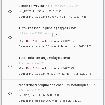
Bande convoyeur ? ?
1 Réponses 8066 Vues
par
JD8230
, lun. 30 sept. 2019 12:40
Dernier message par
Bluepower
ven. 1 mai 2020 17:13
Tuto - réaliser un jumelage type Ermas
16 Réponses 23857 Vues
1
2
par
David930vario
, lun. 30 mars 2020 21:35
Dernier message par
Dfr twin pitch
sam. 11 avr. 2020 21:52
Tuto - Réaliser un jumelage Somac
8 Réponses 14678 Vues
par
David930vario
, lun. 30 mars 2020 21:49
Dernier message par
Fendtfarmer52
mer. 1 avr. 2020 21:21
recherche fabriquant de chenilles métalliques 1/32
0 Réponses 10103 Vues
par
5600
, mer. 18 déc. 2019 13:29
Dernier message par
5600
mer. 18 déc. 2019 13:29