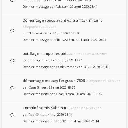
Dernier message par
Fab
sam. 29 août 2020 21:41
Démontage roues avant valtra T254 Britains
4 Réponses 9455 Vues
par
Nicolas76
, sam. 27 juin 2020 19:59
Dernier message par
Nicolas76
mar. 11 août 2020 00:07
outillage - emportes pièces
3 Réponses 8700 Vues
par
ptitdrummer
, ven. 3 juil. 2020 17:24
Dernier message par
ptitdrummer
ven. 3 juil. 2020 22:48
démontage massey ferguson 7626
2 Réponses 9144 Vues
par
Claas59
, ven. 29 mai 2020 18:35
Dernier message par
Claas59
sam. 30 mai 2020 11:35
Combiné semis Kuhn 6m
0 Réponses 6770 Vues
par
Raph81
, lun. 4 mai 2020 21:14
Dernier message par
Raph81
lun. 4 mai 2020 21:14