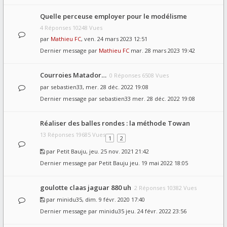
Quelle perceuse employer pour le modélisme
4 Réponses 10248 Vues
par
Mathieu FC
, ven. 24 mars 2023 12:51
Dernier message par
Mathieu FC
mar. 28 mars 2023 19:42
Courroies Matador…
0 Réponses 6508 Vues
par
sebastien33
, mer. 28 déc. 2022 19:08
Dernier message par
sebastien33
mer. 28 déc. 2022 19:08
Réaliser des balles rondes : la méthode Towan
13 Réponses 19685 Vues
1
2
par
Petit Bauju
, jeu. 25 nov. 2021 21:42
Dernier message par
Petit Bauju
jeu. 19 mai 2022 18:05
goulotte claas jaguar 880 uh
2 Réponses 10382 Vues
par
minidu35
, dim. 9 févr. 2020 17:40
Dernier message par
minidu35
jeu. 24 févr. 2022 23:56