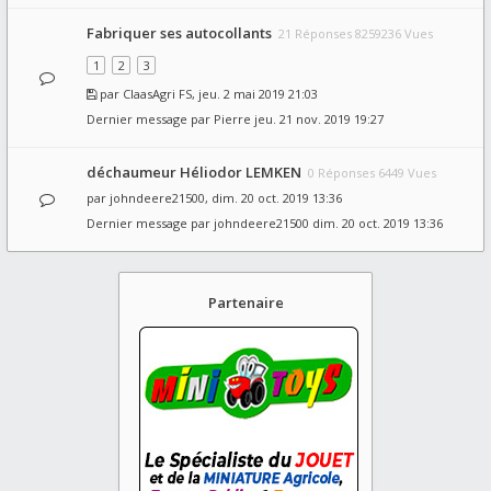
Fabriquer ses autocollants
21 Réponses 8259236 Vues
1
2
3
par
ClaasAgri FS
, jeu. 2 mai 2019 21:03
Dernier message par
Pierre
jeu. 21 nov. 2019 19:27
déchaumeur Héliodor LEMKEN
0 Réponses 6449 Vues
par
johndeere21500
, dim. 20 oct. 2019 13:36
Dernier message par
johndeere21500
dim. 20 oct. 2019 13:36
Partenaire