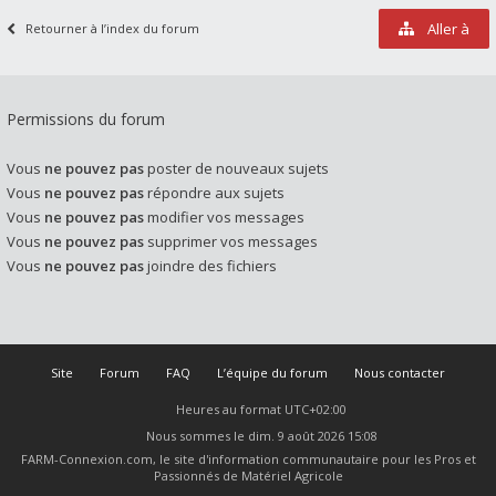
Aller à
Retourner à l’index du forum
Permissions du forum
Vous
ne pouvez pas
poster de nouveaux sujets
Vous
ne pouvez pas
répondre aux sujets
Vous
ne pouvez pas
modifier vos messages
Vous
ne pouvez pas
supprimer vos messages
Vous
ne pouvez pas
joindre des fichiers
Site
Forum
FAQ
L’équipe du forum
Nous contacter
Heures au format
UTC+02:00
Nous sommes le dim. 9 août 2026 15:08
FARM-Connexion.com, le site d'information communautaire pour les Pros et
Passionnés de Matériel Agricole