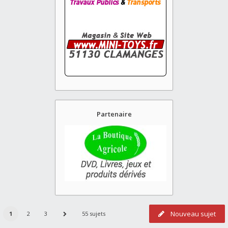
Partenaire
Nouveau sujet
1
2
3
55 sujets