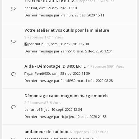
Tracteur RC au 1/16 ou 18
5 Réponses 10643 Vues
par
Piaf
, dim. 29 nov. 2020 13:50
Dernier message par
Piaf
lun. 28 déc. 2020 15:11
Votre atelier et vos outils pour la miniature
9 Réponses 17211 Vues
par
tintin551
, sam. 30 nov. 2019 17:18
Dernier message par
Yann51.0
sam. 5 déc. 2020 12:01
Aide - Démontage JD 8400 ERTL
4 Réponses 8991 Vues
par
Fendt930
, sam. 28 nov. 2020 11:39
Dernier message par
Fendt930
mar. 1 déc. 2020 08:28
Démontage capot magnum marge models
2 Réponses 8715 Vues
par
arno85
, jeu. 10 sept. 2020 12:34
Dernier message par
ricjo
jeu. 10 sept. 2020 21:55
andaineur de cailloux
6 Réponses 12237 Vues
par
johndeere21500
, mar. 11 août 2020 14:26