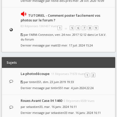
Dernier message par
reine-des-prés
mer. 28 oct. 2020 10:09
TUTORIEL - Comment poster facilement vos
photos sur le forum ?
83 Réponses 1361437 Vues
1
…
5
6
7
8
9
par
FARM-Connexion
, ven. 24 nov. 2017 12:12 dans
Le S.A.V.
du forum
Dernier message par
matt53
mer. 17 juil. 2024 15:24
Sujets
La photodécoupe
11 Réponses 71573 Vues
1
2
par
tintin551
, dim. 23 juin 2019 19:33
Dernier message par
tintin551
mar. 4 juin 2024 22:24
Roues Avant Case IH 1460
0 Réponses 6559 Vues
par
sebastien33
, mar. 16 janv. 2024 16:11
Dernier message par
sebastien33
mar. 16 janv. 2024 16:11