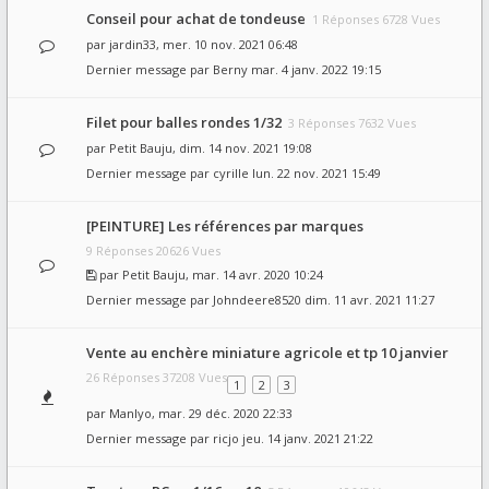
Conseil pour achat de tondeuse
1 Réponses 6728 Vues
par
jardin33
, mer. 10 nov. 2021 06:48
Dernier message par
Berny
mar. 4 janv. 2022 19:15
Filet pour balles rondes 1/32
3 Réponses 7632 Vues
par
Petit Bauju
, dim. 14 nov. 2021 19:08
Dernier message par
cyrille
lun. 22 nov. 2021 15:49
[PEINTURE] Les références par marques
9 Réponses 20626 Vues
par
Petit Bauju
, mar. 14 avr. 2020 10:24
Dernier message par
Johndeere8520
dim. 11 avr. 2021 11:27
Vente au enchère miniature agricole et tp 10 janvier
26 Réponses 37208 Vues
1
2
3
par
Manlyo
, mar. 29 déc. 2020 22:33
Dernier message par
ricjo
jeu. 14 janv. 2021 21:22