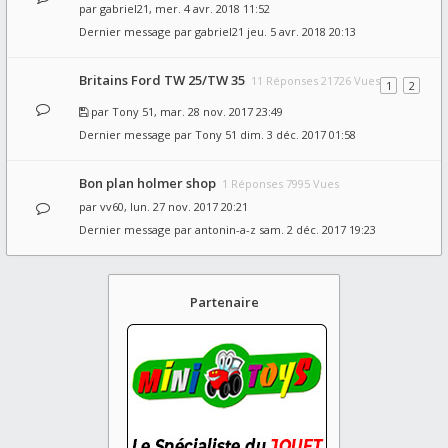
par
gabriel21
, mer. 4 avr. 2018 11:52
Dernier message par
gabriel21
jeu. 5 avr. 2018 20:13
Britains Ford TW 25/TW 35
11 Réponses 21726 Vues
1
2
par
Tony 51
, mar. 28 nov. 2017 23:49
Dernier message par
Tony 51
dim. 3 déc. 2017 01:58
Bon plan holmer shop
1 Réponses 7995 Vues
par
vv60
, lun. 27 nov. 2017 20:21
Dernier message par
antonin-a-z
sam. 2 déc. 2017 19:23
Partenaire