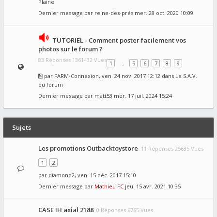
Plaine
Dernier message par
reine-des-prés
mer. 28 oct. 2020 10:09
TUTORIEL - Comment poster facilement vos
photos sur le forum ?
83 Réponses 1361432 Vues
1
…
5
6
7
8
9
par
FARM-Connexion
, ven. 24 nov. 2017 12:12 dans
Le S.A.V.
du forum
Dernier message par
matt53
mer. 17 juil. 2024 15:24
Sujets
Les promotions Outbacktoystore
11 Réponses 25635 Vues
1
2
par
diamond2
, ven. 15 déc. 2017 15:10
Dernier message par
Mathieu FC
jeu. 15 avr. 2021 10:35
CASE IH axial 2188
0 Réponses 6765 Vues