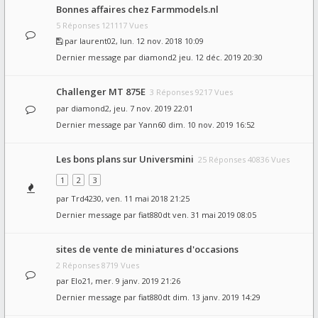
Bonnes affaires chez Farmmodels.nl
5 Réponses 121117 Vues
par
laurent02
, lun. 12 nov. 2018 10:09
Dernier message par
diamond2
jeu. 12 déc. 2019 20:30
Challenger MT 875E
3 Réponses 9217 Vues
par
diamond2
, jeu. 7 nov. 2019 22:01
Dernier message par
Yann60
dim. 10 nov. 2019 16:52
Les bons plans sur Universmini
25 Réponses 40836 Vues
1
2
3
par
Trd4230
, ven. 11 mai 2018 21:25
Dernier message par
fiat880dt
ven. 31 mai 2019 08:05
sites de vente de miniatures d'occasions
2 Réponses 8719 Vues
par
Elo21
, mer. 9 janv. 2019 21:26
Dernier message par
fiat880dt
dim. 13 janv. 2019 14:29