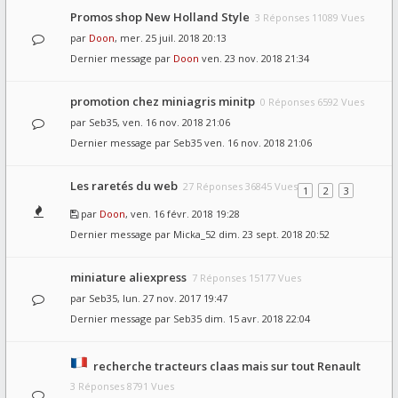
Promos shop New Holland Style
3 Réponses 11089 Vues
par
Doon
, mer. 25 juil. 2018 20:13
Dernier message par
Doon
ven. 23 nov. 2018 21:34
promotion chez miniagris minitp
0 Réponses 6592 Vues
par
Seb35
, ven. 16 nov. 2018 21:06
Dernier message par
Seb35
ven. 16 nov. 2018 21:06
Les raretés du web
27 Réponses 36845 Vues
1
2
3
par
Doon
, ven. 16 févr. 2018 19:28
Dernier message par
Micka_52
dim. 23 sept. 2018 20:52
miniature aliexpress
7 Réponses 15177 Vues
par
Seb35
, lun. 27 nov. 2017 19:47
Dernier message par
Seb35
dim. 15 avr. 2018 22:04
recherche tracteurs claas mais sur tout Renault
3 Réponses 8791 Vues