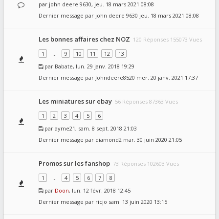
par
john deere 9630
, jeu. 18 mars 2021 08:08
Dernier message par
john deere 9630
jeu. 18 mars 2021 08:08
Les bonnes affaires chez NOZ
120 Réponses 155073 Vues
1
…
9
10
11
12
13
par
Babate
, lun. 29 janv. 2018 19:29
Dernier message par
Johndeere8520
mer. 20 janv. 2021 17:37
Les miniatures sur ebay
56 Réponses 87363 Vues
1
2
3
4
5
6
par
ayme21
, sam. 8 sept. 2018 21:03
Dernier message par
diamond2
mar. 30 juin 2020 21:05
Promos sur les fanshop
73 Réponses 102603 Vues
1
…
4
5
6
7
8
par
Doon
, lun. 12 févr. 2018 12:45
Dernier message par
ricjo
sam. 13 juin 2020 13:15