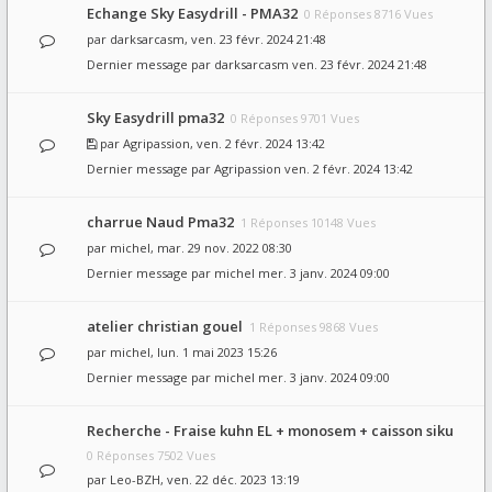
Echange Sky Easydrill - PMA32
0 Réponses 8716 Vues
par
darksarcasm
, ven. 23 févr. 2024 21:48
Dernier message par
darksarcasm
ven. 23 févr. 2024 21:48
Sky Easydrill pma32
0 Réponses 9701 Vues
par
Agripassion
, ven. 2 févr. 2024 13:42
Dernier message par
Agripassion
ven. 2 févr. 2024 13:42
charrue Naud Pma32
1 Réponses 10148 Vues
par
michel
, mar. 29 nov. 2022 08:30
Dernier message par
michel
mer. 3 janv. 2024 09:00
atelier christian gouel
1 Réponses 9868 Vues
par
michel
, lun. 1 mai 2023 15:26
Dernier message par
michel
mer. 3 janv. 2024 09:00
Recherche - Fraise kuhn EL + monosem + caisson siku
0 Réponses 7502 Vues
par
Leo-BZH
, ven. 22 déc. 2023 13:19