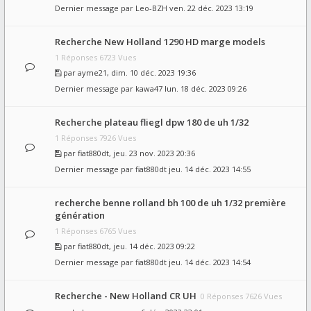
Dernier message par
Leo-BZH
ven. 22 déc. 2023 13:19
Recherche New Holland 1290 HD marge models
1 Réponses 6723 Vues
par
ayme21
, dim. 10 déc. 2023 19:36
Dernier message par
kawa47
lun. 18 déc. 2023 09:26
Recherche plateau fliegl dpw 180 de uh 1/32
1 Réponses 7926 Vues
par
fiat880dt
, jeu. 23 nov. 2023 20:36
Dernier message par
fiat880dt
jeu. 14 déc. 2023 14:55
recherche benne rolland bh 100 de uh 1/32 première
génération
1 Réponses 6765 Vues
par
fiat880dt
, jeu. 14 déc. 2023 09:22
Dernier message par
fiat880dt
jeu. 14 déc. 2023 14:54
Recherche - New Holland CR UH
0 Réponses 7626 Vues