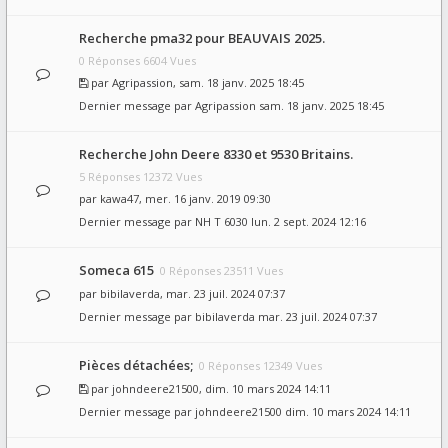
Recherche pma32 pour BEAUVAIS 2025.
0 Réponses 6604 Vues
par
Agripassion
, sam. 18 janv. 2025 18:45
Dernier message par
Agripassion
sam. 18 janv. 2025 18:45
Recherche John Deere 8330 et 9530 Britains.
5 Réponses 12372 Vues
par
kawa47
, mer. 16 janv. 2019 09:30
Dernier message par
NH T 6030
lun. 2 sept. 2024 12:16
Someca 615
0 Réponses 23511 Vues
par
bibilaverda
, mar. 23 juil. 2024 07:37
Dernier message par
bibilaverda
mar. 23 juil. 2024 07:37
Pièces détachées;
0 Réponses 12349 Vues
par
johndeere21500
, dim. 10 mars 2024 14:11
Dernier message par
johndeere21500
dim. 10 mars 2024 14:11