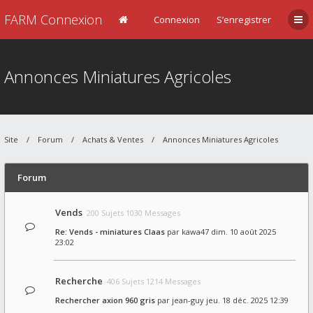
FARM Connexion
Connexion
S’enregistrer
Annonces Miniatures Agricoles
Site
Forum
Achats & Ventes
Annonces Miniatures Agricoles
Forum
Vends
200 Sujets 1030 Messages
Re: Vends - miniatures Claas
par
kawa47
dim. 10 août 2025
23:02
Recherche
406 Sujets 1214 Messages
Rechercher axion 960 gris
par
jean-guy
jeu. 18 déc. 2025 12:39