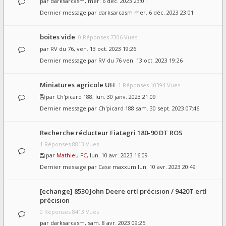
par
darksarcasm
, mer. 6 déc. 2023 23:01
Dernier message par
darksarcasm
mer. 6 déc. 2023 23:01
boites vide
0 Réponses 7306 Vues
par
RV du 76
, ven. 13 oct. 2023 19:26
Dernier message par
RV du 76
ven. 13 oct. 2023 19:26
Miniatures agricole UH
1 Réponses 10394 Vues
par
Ch'picard 188
, lun. 30 janv. 2023 21:09
Dernier message par
Ch'picard 188
sam. 30 sept. 2023 07:46
Recherche réducteur Fiatagri 180-90 DT ROS
1 Réponses 8813 Vues
par
Mathieu FC
, lun. 10 avr. 2023 16:09
Dernier message par
Case maxxum
lun. 10 avr. 2023 20:49
[echange] 8530 John Deere ertl précision / 9420T ertl
précision
0 Réponses 8413 Vues
par
darksarcasm
, sam. 8 avr. 2023 09:25