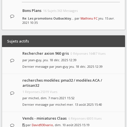
Bons Plans
16 Sujets 363 Messages
Re: Les promotions Outbacktoy…
par
Mathieu FC
jeu. 15 avr.
2021 10:35
Sujets actifs
Rechercher axion 960 gris
0 Réponses 16487 Vues
par
jean-guy
, jeu. 18 déc. 2025 12:39
Dernier message par
jean-guy
jeu. 18 déc. 2025 12:39
recherches modèles: pma32 / modèles ACA /
artisan32
1 Réponses 25319 Vues
par
michel
, dim. 7 mars 2021 15:52
Dernier message par
michel
mer. 13 août 2025 15:40
Vends - miniatures Claas
6 Réponses 6005 Vues
par
David930vario
, dim. 10 août 2025 15:19