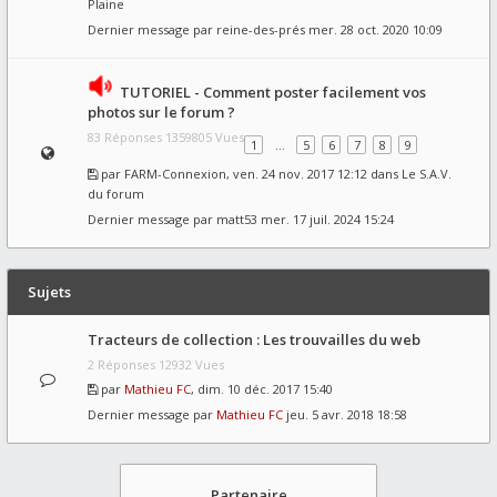
Plaine
Dernier message par
reine-des-prés
mer. 28 oct. 2020 10:09
TUTORIEL - Comment poster facilement vos
photos sur le forum ?
83 Réponses 1359805 Vues
1
…
5
6
7
8
9
par
FARM-Connexion
, ven. 24 nov. 2017 12:12 dans
Le S.A.V.
du forum
Dernier message par
matt53
mer. 17 juil. 2024 15:24
Sujets
Tracteurs de collection : Les trouvailles du web
2 Réponses 12932 Vues
par
Mathieu FC
, dim. 10 déc. 2017 15:40
Dernier message par
Mathieu FC
jeu. 5 avr. 2018 18:58
Partenaire