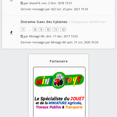
par
divad14
, ven. 2 févr. 2018 15:31
Dernier message par
d22
lun. 25 janv. 2021 19:53
Diorama: Gaec des 3 plaines
116 Réponses 143769 Vues
1
…
8
9
10
11
12
par
Miniagri 80
, dim. 17 déc. 2017 13:02
Dernier message par
Miniagri 80
sam. 31 oct. 2020 19:26
Partenaire