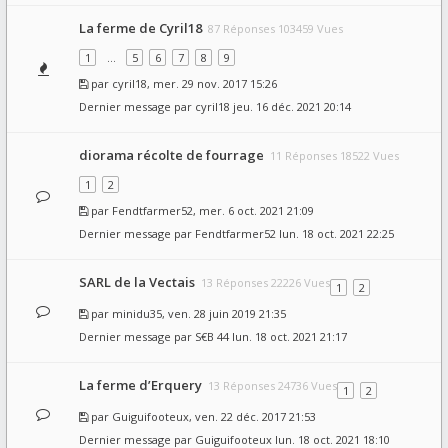
La ferme de Cyril18
87 Réponses 103459 Vues
1
…
5
6
7
8
9
par
cyril18
, mer. 29 nov. 2017 15:26
Dernier message par
cyril18
jeu. 16 déc. 2021 20:14
diorama récolte de fourrage
11 Réponses 18522 Vues
1
2
par
Fendtfarmer52
, mer. 6 oct. 2021 21:09
Dernier message par
Fendtfarmer52
lun. 18 oct. 2021 22:25
SARL de la Vectais
13 Réponses 22226 Vues
1
2
par
minidu35
, ven. 28 juin 2019 21:35
Dernier message par
S€B 44
lun. 18 oct. 2021 21:17
La ferme d’Erquery
13 Réponses 24736 Vues
1
2
par
Guiguifooteux
, ven. 22 déc. 2017 21:53
Dernier message par
Guiguifooteux
lun. 18 oct. 2021 18:10