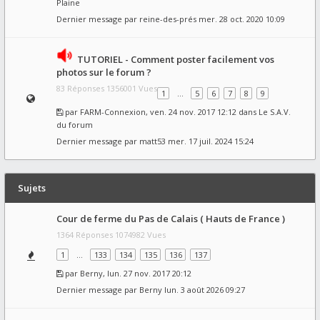
Plaine
Dernier message par
reine-des-prés
mer. 28 oct. 2020 10:09
TUTORIEL - Comment poster facilement vos
photos sur le forum ?
83 Réponses 1356001 Vues
1
…
5
6
7
8
9
par
FARM-Connexion
, ven. 24 nov. 2017 12:12 dans
Le S.A.V.
du forum
Dernier message par
matt53
mer. 17 juil. 2024 15:24
Sujets
Cour de ferme du Pas de Calais ( Hauts de France )
1364 Réponses 1074982 Vues
1
…
133
134
135
136
137
par
Berny
, lun. 27 nov. 2017 20:12
Dernier message par
Berny
lun. 3 août 2026 09:27