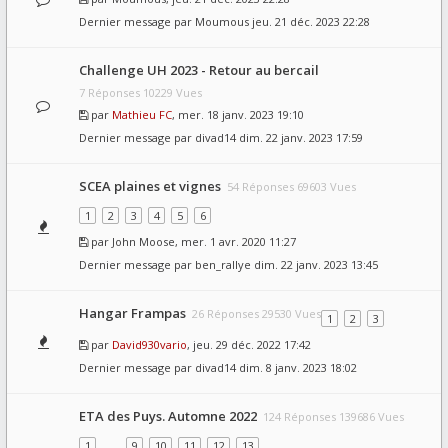
Dernier message par
Moumous
jeu. 21 déc. 2023 22:28
Challenge UH 2023 - Retour au bercail
7 Réponses 10229 Vues
par
Mathieu FC
, mer. 18 janv. 2023 19:10
Dernier message par
divad14
dim. 22 janv. 2023 17:59
SCEA plaines et vignes
54 Réponses 69603 Vues
1
2
3
4
5
6
par
John Moose
, mer. 1 avr. 2020 11:27
Dernier message par
ben_rallye
dim. 22 janv. 2023 13:45
Hangar Frampas
26 Réponses 29530 Vues
1
2
3
par
David930vario
, jeu. 29 déc. 2022 17:42
Dernier message par
divad14
dim. 8 janv. 2023 18:02
ETA des Puys. Automne 2022
124 Réponses 139686 Vues
1
…
9
10
11
12
13