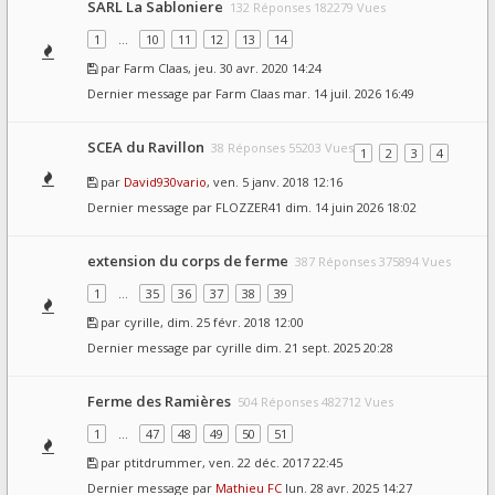
SARL La Sabloniere
132 Réponses 182279 Vues
1
…
10
11
12
13
14
par
Farm Claas
, jeu. 30 avr. 2020 14:24
Dernier message par
Farm Claas
mar. 14 juil. 2026 16:49
SCEA du Ravillon
38 Réponses 55203 Vues
1
2
3
4
par
David930vario
, ven. 5 janv. 2018 12:16
Dernier message par
FLOZZER41
dim. 14 juin 2026 18:02
extension du corps de ferme
387 Réponses 375894 Vues
1
…
35
36
37
38
39
par
cyrille
, dim. 25 févr. 2018 12:00
Dernier message par
cyrille
dim. 21 sept. 2025 20:28
Ferme des Ramières
504 Réponses 482712 Vues
1
…
47
48
49
50
51
par
ptitdrummer
, ven. 22 déc. 2017 22:45
Dernier message par
Mathieu FC
lun. 28 avr. 2025 14:27