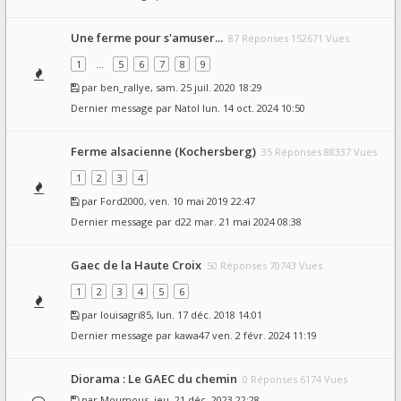
Une ferme pour s'amuser...
87 Réponses 152671 Vues
1
…
5
6
7
8
9
par
ben_rallye
, sam. 25 juil. 2020 18:29
Dernier message par
Natol
lun. 14 oct. 2024 10:50
Ferme alsacienne (Kochersberg)
35 Réponses 88337 Vues
1
2
3
4
par
Ford2000
, ven. 10 mai 2019 22:47
Dernier message par
d22
mar. 21 mai 2024 08:38
Gaec de la Haute Croix
50 Réponses 70743 Vues
1
2
3
4
5
6
par
louisagri85
, lun. 17 déc. 2018 14:01
Dernier message par
kawa47
ven. 2 févr. 2024 11:19
Diorama : Le GAEC du chemin
0 Réponses 6174 Vues
par
Moumous
, jeu. 21 déc. 2023 22:28