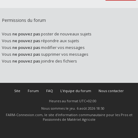
Permissions du forum
Vous
ne pouvez pas
poster de nouveaux sujets
Vous
ne pouvez pas
répondre aux sujets
Vous
ne pouvez pas
modifier vos messages
Vous
ne pouvez pas
supprimer vos messages
Vous
ne pouvez pas
joindre des fichiers
Site
Forum
FAQ
L’équipe du forum
Nous contacter
Heures au format
UTC+02:00
Nous sommes le jeu. 6 août 2026 18:50
FARM-Connexion.com, le site d'information communautaire pour les Pros et
Passionnés de Matériel Agricole