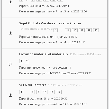
par
GL63-80
, dim. 26 nov. 2017 21:44
Dernier message par
kawa47
mar. 3 janv. 2023 12:06
Sujet Global - Vos dioramas et scénettes
194 Réponses 218355 Vues
1
…
16
17
18
19
20
par
Xerion5000du76
, lun. 11 juin 2018 15:19
Dernier message par
kawa47
mar. 4 oct. 2022 11:11
Livraison matériel et matériaux
13 Réponses 18404 Vues
1
2
par
mhf85000
, jeu. 17 mars 2022 23:14
Dernier message par
mhf85000
dim. 27 mars 2022 23:21
SCEA du Santerre
116 Réponses 137930 Vues
1
…
8
9
10
11
12
par
JB Agri
, mar. 28 janv. 2020 20:32
Dernier message par
kawa47
lun. 14 févr. 2022 11:06