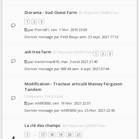
Diorama - Sud-Ouest Farm
20 Réponses 39460 Vues
1
2
3
par
Pierre81
, ven. 1 févr. 2019 23:00
Dernier message par
Petit Bauju
sam. 25 sept. 2021 17:12
ash tree farm
20 Réponses 30295 Vues
1
2
3
par
tractorman810
, mar. 3 août 2021 21:40
Dernier message par
S€B 44
sam. 4 sept. 2021 07:44
Modification - Tracteur articulé Massey Ferguson
Tandem
9 Réponses 13412 Vues
par
mhf85000
, ven. 19 févr. 2021 22:01
Dernier message par
mhf85000
jeu. 25 févr. 2021 22:46
La clé des champs
202 Réponses 220923 Vues
1
…
17
18
19
20
21