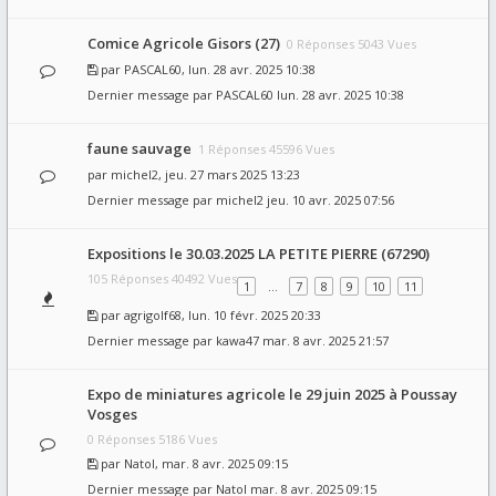
Comice Agricole Gisors (27)
0 Réponses 5043 Vues
par
PASCAL60
, lun. 28 avr. 2025 10:38
Dernier message par
PASCAL60
lun. 28 avr. 2025 10:38
faune sauvage
1 Réponses 45596 Vues
par
michel2
, jeu. 27 mars 2025 13:23
Dernier message par
michel2
jeu. 10 avr. 2025 07:56
Expositions le 30.03.2025 LA PETITE PIERRE (67290)
105 Réponses 40492 Vues
1
…
7
8
9
10
11
par
agrigolf68
, lun. 10 févr. 2025 20:33
Dernier message par
kawa47
mar. 8 avr. 2025 21:57
Expo de miniatures agricole le 29 juin 2025 à Poussay
Vosges
0 Réponses 5186 Vues
par
Natol
, mar. 8 avr. 2025 09:15
Dernier message par
Natol
mar. 8 avr. 2025 09:15