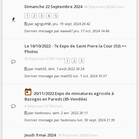
Dimanche 22 Septembre 2024
48 Réponses 28266 Vues
1
2
3
4
5
par
agrigolf68
, jeu. 19 sept. 2024 20:42
Dernier message par
kawa47
jeu. 17 oct. 2024 14:46
Le 16/10/2022 - 7e Expo de Saint Piere la Cour (53) =>
Photos
20 Réponses 27291 Vues
1
2
3
par
matt53
, dim. 7 août 2022 20:24
Dernier message par
matt53
lun. 7 oct. 2024 19:37
20/11/2022 Expo de miniatures agricole à
Bazoges en Pareds (85-Vendée)
9 Réponses 12756 Vues
par
hadessou
, sam. 2 avr. 2022 20:11
Dernier message par
hadessou
lun. 30 sept. 2024 21:39
Jeudi 9 mai 2024
78 Réponses 54585 Vues