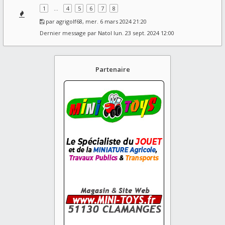
1
…
4
5
6
7
8
par
agrigolf68
, mer. 6 mars 2024 21:20
Dernier message par
Natol
lun. 23 sept. 2024 12:00
Partenaire