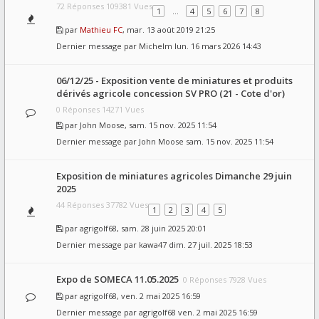
72 Réponses 109381 Vues
1
…
4
5
6
7
8
par
Mathieu FC
, mar. 13 août 2019 21:25
Dernier message par
Michelm
lun. 16 mars 2026 14:43
06/12/25 - Exposition vente de miniatures et produits
dérivés agricole concession SV PRO (21 - Cote d'or)
0 Réponses 14271 Vues
par
John Moose
, sam. 15 nov. 2025 11:54
Dernier message par
John Moose
sam. 15 nov. 2025 11:54
Exposition de miniatures agricoles Dimanche 29 juin
2025
44 Réponses 37782 Vues
1
2
3
4
5
par
agrigolf68
, sam. 28 juin 2025 20:01
Dernier message par
kawa47
dim. 27 juil. 2025 18:53
Expo de SOMECA 11.05.2025
0 Réponses 7928 Vues
par
agrigolf68
, ven. 2 mai 2025 16:59
Dernier message par
agrigolf68
ven. 2 mai 2025 16:59