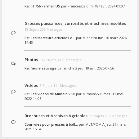
Re: IH 756 Farmall US
par
François02
dim. 18 févr. 2024 01:07
Grosses puissances, curiosités et machines insolites
18 Sujets 239 Messages
Re: Les tracteurs articulés e…
par
Michelm
lun. 16 mars 2026
14:43
Photos
147 Sujets 3073 Messages
Re: faune sauvage
par
michel2
jeu. 10 avr. 2025 07:56
Vidéos
8 Sujets 111 Messages
Re: Les vidéos de Mimain5598
par
Mimain5598
mer. 11 mai
2022 14:06
Brochures et Archives Agricoles
25 Sujets 206 Messages
Courroies pour presses à ball…
par
MLT/FOMIA
jeu. 27 mars
2025 15:54