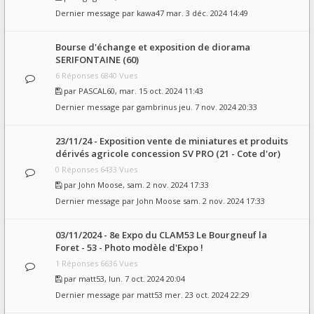
Dernier message par
kawa47
mar. 3 déc. 2024 14:49
Bourse d'échange et exposition de diorama
SERIFONTAINE (60)
6 Réponses 6840 Vues
par
PASCAL60
, mar. 15 oct. 2024 11:43
Dernier message par
gambrinus
jeu. 7 nov. 2024 20:33
23/11/24 - Exposition vente de miniatures et produits
dérivés agricole concession SV PRO (21 - Cote d'or)
0 Réponses 6433 Vues
par
John Moose
, sam. 2 nov. 2024 17:33
Dernier message par
John Moose
sam. 2 nov. 2024 17:33
03/11/2024 - 8e Expo du CLAM53 Le Bourgneuf la
Foret - 53 - Photo modèle d'Expo !
1 Réponses 6636 Vues
par
matt53
, lun. 7 oct. 2024 20:04
Dernier message par
matt53
mer. 23 oct. 2024 22:29