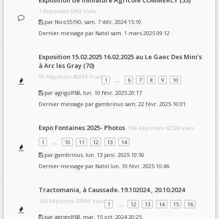
Exposition de miniature Agricole COMMERCY (55)
1 Réponses 5193 Vues
par
Nico55190
, sam. 7 déc. 2024 15:10
Dernier message par
Natol
sam. 1 mars 2025 09:12
Exposition 15.02.2025 16.02.2025 au Le Gaec Des Mini's
à Arc les Gray (70)
98 Réponses 40294 Vues
1
…
6
7
8
9
10
par
agrigolf68
, lun. 10 févr. 2025 20:17
Dernier message par
gambrinus
sam. 22 févr. 2025 10:01
Expo Fontaines 2025- Photos
136 Réponses 62128 Vues
1
…
10
11
12
13
14
par
gambrinus
, lun. 13 janv. 2025 10:50
Dernier message par
Natol
lun. 10 févr. 2025 10:46
Tractomania, à Caussade. 19.102024 , 20.10.2024
155 Réponses 53934 Vues
1
…
12
13
14
15
16
par
agrigolf68
, mar. 15 oct. 2024 20:25