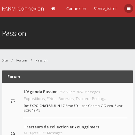
FARM Connexion
Connexion
S’enregistrer
Passion
Site
Forum
Passion
Forum
L'Agenda Passion
252 Sujets 7657 Messages
Expositions, Fêtes, Bourses, Tracteur Pulling...
Re: EXPO CHATEAULIN 17 éme ED…
par
Gaetan GG
ven. 3 avr.
2026 19:45
Tracteurs de collection et Youngtimers
41 Sujets 1035 Messages