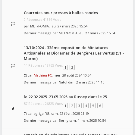
Courroies pour presses à balles rondes
0 Réponses 41864 Vues
par
MLT/FOMIA
, jeu. 27 mars 2025 15:54
Dernier message par
MLT/FOMIA
jeu. 27 mars 2025 15:54
13/10/2024 - 33ème exposition de Miniatures
Artisanales et Dioramas de Bergères Les Vertus (51 -
Marne)
14 Réponses 18765 Vues
1
2
par
Mathieu FC
, mer. 28 août 2024 10:34
Dernier message par
Natol
dim. 2 mars 2025 11:15
le 22.02.2025 .23.05.2025 au Russey dans le 25
57 Réponses 26823 Vues
1
2
3
4
5
6
par
agrigolf68
, sam. 22 févr. 2025 21:19
Dernier message par
Berny
sam. 1 mars 2025 10:54