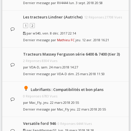
Dernier message par
RV4444
lun. 3 sept. 2018 20:58
Les tracteurs Lindner (Autriche)
12 Réponses 27708 Vues
1
2
par
w540
, ven. 8 déc. 2017 22:14
Dernier message par
Mathieu FC
jeu. 12 avr. 2018 16:21
Tracteurs Massey Ferguson série 6400 & 7400 (tier 3)
2 Réponses 8304 Vues
par
VDA-D
, sam. 24 mars 2018 14:27
Dernier message par
VDA-D
dim. 25 mars 2018 11:50
Lubrifiants : Compatibilités et bon plans
0 Réponses 6783 Vues
par
Mac_Fly
, jeu. 22 mars 2018 20:55
Dernier message par
Mac_Fly
jeu. 22 mars 2018 20:55
Versatile ford 946
0 Réponses 6444 Vues
par
Fendtfarmer52
, lun. 19 mars 2018 18:18