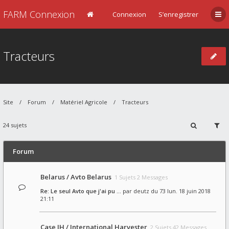
FARM Connexion
Connexion
S’enregistrer
Tracteurs
Site
Forum
Matériel Agricole
Tracteurs
24 sujets
Forum
Belarus / Avto Belarus
1 Sujets 2 Messages
Re: Le seul Avto que j'ai pu …
par
deutz du 73
lun. 18 juin 2018
21:11
Case IH / International Harvester
2 Sujets 42 Messages