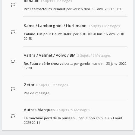
Renault
1 Sujets 1 Messages
Re: Les tracteurs Renault
par
valseb
dim. 10 janv. 2021 19:03
Same / Lamborghini / Hurlimann
1 Sujets 1 Messages
Cabine TIM pour Deutz D6005
par
KHDDX120
lun. 15 janv. 2018
20:58
Valtra / Valmet / Volvo / BM
3 Sujets 16 Messages
Re: Future série chez valtra …
par
gambrinus
dim. 23 janv. 2022
07:28
Zetor
0 Sujets 0 Messages
Pas de message
Autres Marques
3 Sujets 39 Messages
La machine perd de la puissan…
par
le bon coin
jeu. 21 août
2025 22:11