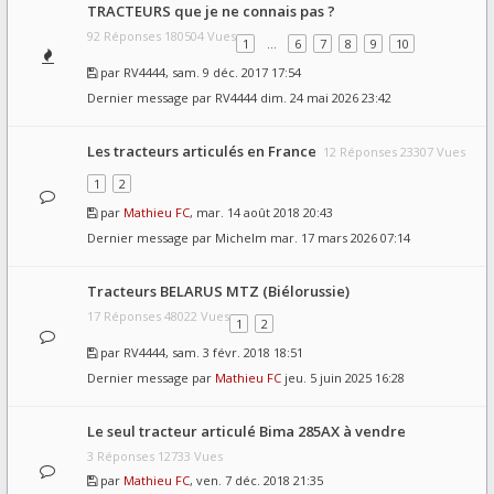
TRACTEURS que je ne connais pas ?
92 Réponses 180504 Vues
1
…
6
7
8
9
10
par
RV4444
, sam. 9 déc. 2017 17:54
Dernier message par
RV4444
dim. 24 mai 2026 23:42
Les tracteurs articulés en France
12 Réponses 23307 Vues
1
2
par
Mathieu FC
, mar. 14 août 2018 20:43
Dernier message par
Michelm
mar. 17 mars 2026 07:14
Tracteurs BELARUS MTZ (Biélorussie)
17 Réponses 48022 Vues
1
2
par
RV4444
, sam. 3 févr. 2018 18:51
Dernier message par
Mathieu FC
jeu. 5 juin 2025 16:28
Le seul tracteur articulé Bima 285AX à vendre
3 Réponses 12733 Vues
par
Mathieu FC
, ven. 7 déc. 2018 21:35