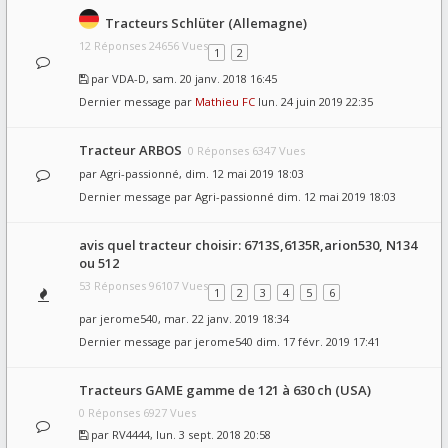
Tracteurs Schlüter (Allemagne)
12 Réponses 24656 Vues
1
2
par
VDA-D
, sam. 20 janv. 2018 16:45
Dernier message par
Mathieu FC
lun. 24 juin 2019 22:35
Tracteur ARBOS
0 Réponses 6347 Vues
par
Agri-passionné
, dim. 12 mai 2019 18:03
Dernier message par
Agri-passionné
dim. 12 mai 2019 18:03
avis quel tracteur choisir: 6713S,6135R,arion530, N134
ou 512
53 Réponses 96107 Vues
1
2
3
4
5
6
par
jerome540
, mar. 22 janv. 2019 18:34
Dernier message par
jerome540
dim. 17 févr. 2019 17:41
Tracteurs GAME gamme de 121 à 630 ch (USA)
0 Réponses 6927 Vues
par
RV4444
, lun. 3 sept. 2018 20:58