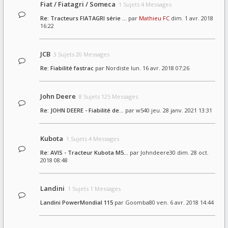
Fiat / Fiatagri / Someca
1 Sujets 4 Messages
Re: Tracteurs FIATAGRI série …
par
Mathieu FC
dim. 1 avr. 2018
16:22
JCB
3 Sujets 20 Messages
Re: Fiabilité fastrac
par
Nordiste
lun. 16 avr. 2018 07:26
John Deere
8 Sujets 125 Messages
Re: JOHN DEERE - Fiabilité de…
par
w540
jeu. 28 janv. 2021 13:31
Kubota
1 Sujets 4 Messages
Re: AVIS - Tracteur Kubota M5…
par
Johndeere30
dim. 28 oct.
2018 08:48
Landini
1 Sujets 1 Messages
Landini PowerMondial 115
par
Goomba80
ven. 6 avr. 2018 14:44