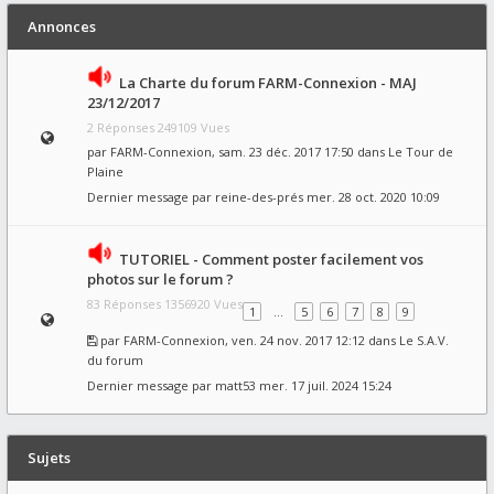
Annonces
La Charte du forum FARM-Connexion - MAJ
23/12/2017
2 Réponses 249109 Vues
par
FARM-Connexion
, sam. 23 déc. 2017 17:50 dans
Le Tour de
Plaine
Dernier message par
reine-des-prés
mer. 28 oct. 2020 10:09
TUTORIEL - Comment poster facilement vos
photos sur le forum ?
83 Réponses 1356920 Vues
1
…
5
6
7
8
9
par
FARM-Connexion
, ven. 24 nov. 2017 12:12 dans
Le S.A.V.
du forum
Dernier message par
matt53
mer. 17 juil. 2024 15:24
Sujets