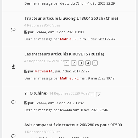
Dernier message par
deutz du 73
lun. 4 déc. 2023 22:29
Tracteur articulé LiuGong LT3604 360 ch (Chine)
4 Réponses 8540 Vues
par
RV4444
, dim. 3 déc. 2023 01:00
Dernier message par
Mathieu FC
dim. 3 déc. 2023 22:47
Les tracteurs articulés KIROVETS (Russie)
47 Réponses 86279 Vues
1
2
3
4
5
par
Mathieu FC
, jeu. 7 déc. 2017 22:27
Dernier message par
Mathieu FC
mar. 9 mai 2023 10:19
YTO (Chine)
14 Réponses 30329 Vues
1
2
par
RV4444
, dim. 3 déc. 2017 17:32
Dernier message par
RV4444
sam. 8 avr. 2023 22:46
Avis comparatif de tracteur 260/280 cv pour 9T500
1 Réponses 8900 Vues