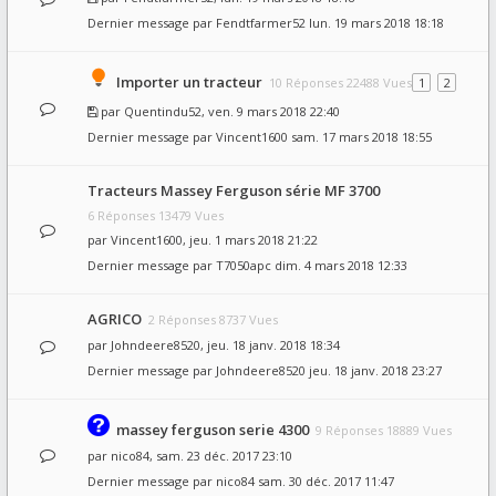
Dernier message par
Fendtfarmer52
lun. 19 mars 2018 18:18
Importer un tracteur
10 Réponses 22488 Vues
1
2
par
Quentindu52
, ven. 9 mars 2018 22:40
Dernier message par
Vincent1600
sam. 17 mars 2018 18:55
Tracteurs Massey Ferguson série MF 3700
6 Réponses 13479 Vues
par
Vincent1600
, jeu. 1 mars 2018 21:22
Dernier message par
T7050apc
dim. 4 mars 2018 12:33
AGRICO
2 Réponses 8737 Vues
par
Johndeere8520
, jeu. 18 janv. 2018 18:34
Dernier message par
Johndeere8520
jeu. 18 janv. 2018 23:27
massey ferguson serie 4300
9 Réponses 18889 Vues
par
nico84
, sam. 23 déc. 2017 23:10
Dernier message par
nico84
sam. 30 déc. 2017 11:47