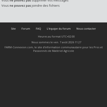
Vous
ne pouvez pas
supprimer vos messages
Vous
ne pouvez pas
joindre des fichiers
Site
Forum
FAQ
L’équipe du forum
Nous contacter
Heures au format
UTC+02:00
Nous sommes le ven. 7 août 2026 11:27
FARM-Connexion.com, le site d'information communautaire pour les Pros et
Passionnés de Matériel Agricole