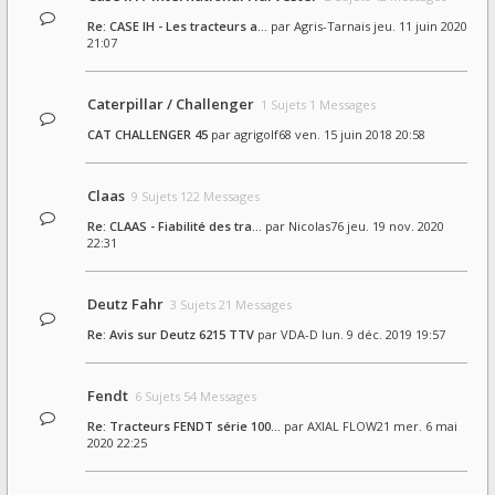
Re: CASE IH - Les tracteurs a…
par
Agris-Tarnais
jeu. 11 juin 2020
21:07
Caterpillar / Challenger
1 Sujets 1 Messages
CAT CHALLENGER 45
par
agrigolf68
ven. 15 juin 2018 20:58
Claas
9 Sujets 122 Messages
Re: CLAAS - Fiabilité des tra…
par
Nicolas76
jeu. 19 nov. 2020
22:31
Deutz Fahr
3 Sujets 21 Messages
Re: Avis sur Deutz 6215 TTV
par
VDA-D
lun. 9 déc. 2019 19:57
Fendt
6 Sujets 54 Messages
Re: Tracteurs FENDT série 100…
par
AXIAL FLOW21
mer. 6 mai
2020 22:25