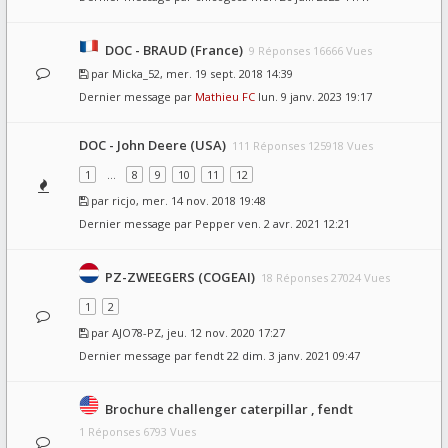
DOC - BRAUD (France)
9 Réponses 16666 Vues
par
Micka_52
, mer. 19 sept. 2018 14:39
Dernier message par
Mathieu FC
lun. 9 janv. 2023 19:17
DOC - John Deere (USA)
111 Réponses 125918 Vues
1
…
8
9
10
11
12
par
ricjo
, mer. 14 nov. 2018 19:48
Dernier message par
Pepper
ven. 2 avr. 2021 12:21
PZ-ZWEEGERS (COGEAI)
18 Réponses 27024 Vues
1
2
par
AJO78-PZ
, jeu. 12 nov. 2020 17:27
Dernier message par
fendt 22
dim. 3 janv. 2021 09:47
Brochure challenger caterpillar , fendt
1 Réponses 6793 Vues