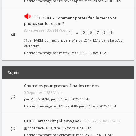
Dernier message par
reine-des-prés
mer. 28 oct. 2020 10:09
TUTORIEL - Comment poster facilement vos
photos sur le forum ?
83 Réponses 1358214 Vues
1
…
5
6
7
8
9
par
FARM-Connexion
, ven. 24 nov. 2017 12:12 dans
Le S.A.V.
du forum
Dernier message par
matt53
mer. 17 juil. 2024 15:24
Sujets
Courroies pour presses à balles rondes
0 Réponses 41833 Vues
par
MLT/FOMIA
, jeu. 27 mars 2025 15:54
Dernier message par
MLT/FOMIA
jeu. 27 mars 2025 15:54
DOC - Fortschritt (Allemagne)
8 Réponses 34126 Vues
par
Fendt-1050
, dim. 15 mars 2020 17:05
Dernier message par
chicogc68
mer. 26 juil. 2023 11:47