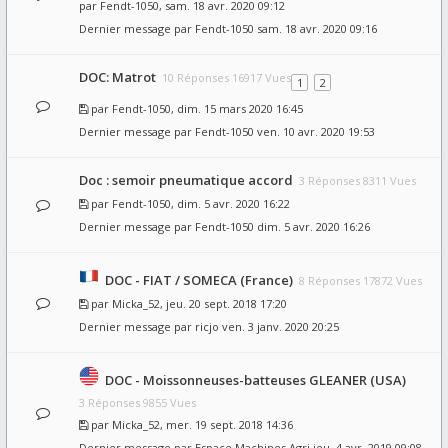
par
Fendt-1050
, sam. 18 avr. 2020 09:12
Dernier message par
Fendt-1050
sam. 18 avr. 2020 09:16
DOC: Matrot
10 Réponses 16917 Vues
1
2
par
Fendt-1050
, dim. 15 mars 2020 16:45
Dernier message par
Fendt-1050
ven. 10 avr. 2020 19:53
Doc : semoir pneumatique accord
3 Réponses 8311 Vues
par
Fendt-1050
, dim. 5 avr. 2020 16:22
Dernier message par
Fendt-1050
dim. 5 avr. 2020 16:26
DOC - FIAT / SOMECA (France)
8 Réponses 17872 Vues
par
Micka_52
, jeu. 20 sept. 2018 17:20
Dernier message par
ricjo
ven. 3 janv. 2020 20:25
DOC - Moissonneuses-batteuses GLEANER (USA)
3 Réponses 9855 Vues
par
Micka_52
, mer. 19 sept. 2018 14:36
Dernier message par
Espace Machines Agri
jeu. 4 avr. 2019 09:08