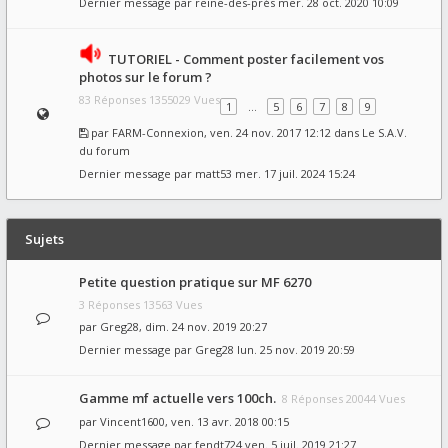
Dernier message par
reine-des-prés
mer. 28 oct. 2020 10:09
TUTORIEL - Comment poster facilement vos
photos sur le forum ?
83 Réponses 1355029 Vues
1
…
5
6
7
8
9
par
FARM-Connexion
, ven. 24 nov. 2017 12:12 dans
Le S.A.V.
du forum
Dernier message par
matt53
mer. 17 juil. 2024 15:24
Sujets
Petite question pratique sur MF 6270
3 Réponses 13563 Vues
par
Greg28
, dim. 24 nov. 2019 20:27
Dernier message par
Greg28
lun. 25 nov. 2019 20:59
Gamme mf actuelle vers 100ch.
8 Réponses 20044 Vues
par
Vincent1600
, ven. 13 avr. 2018 00:15
Dernier message par
fendt724
ven. 5 juil. 2019 21:27