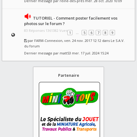
Dernier message par
reine-des-prés
mer. 28 oct. 2020 10:09
TUTORIEL - Comment poster facilement vos
photos sur le forum ?
83 Réponses 1361382 Vues
1
…
5
6
7
8
9
par
FARM-Connexion
, ven. 24 nov. 2017 12:12 dans
Le S.A.V.
du forum
Dernier message par
matt53
mer. 17 juil. 2024 15:24
Partenaire