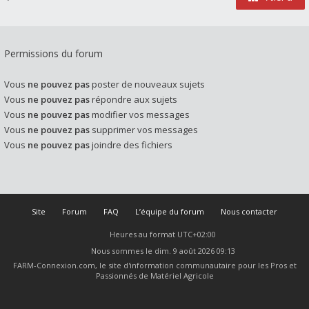
Permissions du forum
Vous
ne pouvez pas
poster de nouveaux sujets
Vous
ne pouvez pas
répondre aux sujets
Vous
ne pouvez pas
modifier vos messages
Vous
ne pouvez pas
supprimer vos messages
Vous
ne pouvez pas
joindre des fichiers
Site
Forum
FAQ
L’équipe du forum
Nous contacter
Heures au format
UTC+02:00
Nous sommes le dim. 9 août 2026 09:13
FARM-Connexion.com, le site d'information communautaire pour les Pros et
Passionnés de Matériel Agricole