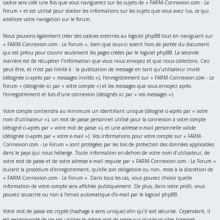
cookie sera créé une fois que vous naviguerez sur les sujets de « FARM-Connexion.com - Le
Forum » et est utilisé pour stocker les informations sur les sujets que vous avez lus, ce qui
améliore votre navigation sur le forum.
Nous pouvons également créer des cookies externes au logiciel phpBB tout en naviguant sur
« FARM-Connexion.com - Le Forum », bien que ceux-ci soient hors de portée du document
qui est prévu pour couvrir seulement les pages créées par le logiciel phpBB. La seconde
manière est de récupérer l’information que vous nous envoyez et que nous collectons. Ceci
peut être, et n’est pas limité à : la publication de message en tant qu’utilisateur invité
(désignée ci-après par « messages invités »), l’enregistrement sur « FARM-Connexion.com - Le
Forum » (désignée ici par « votre compte ») et les messages que vous envoyez après
l’enregistrement et lors d’une connexion (désignés ici par « vos messages »).
Votre compte contiendra au minimum un identifiant unique (désigné ci-après par « votre
nom d’utilisateur »), un mot de passe personnel utilisé pour la connexion à votre compte
(désigné ci-après par « votre mot de passe »), et une adresse e-mail personnelle valide
(désignée ci-après par « votre e-mail »). Vos informations pour votre compte sur « FARM-
Connexion.com - Le Forum » sont protégées par les lois de protection des données applicables
dans le pays qui nous héberge. Toute information en-dehors de votre nom d’utilisateur, de
votre mot de passe et de votre adresse e-mail requise par « FARM-Connexion.com - Le Forum »
durant la procédure d’enregistrement, qu’elle soit obligatoire ou non, reste à la discrétion de
« FARM-Connexion.com - Le Forum ». Dans tous les cas, vous pouvez choisir quelle
information de votre compte sera affichée publiquement. De plus, dans votre profil, vous
pouvez souscrire ou non à l’envoi automatique d’e-mail par le logiciel phpBB.
Votre mot de passe est crypté (hashage à sens unique) afin qu’il soit sécurisé. Cependant, il
est recommandé de ne pas utiliser le même mot de passe sur plusieurs sites Internet