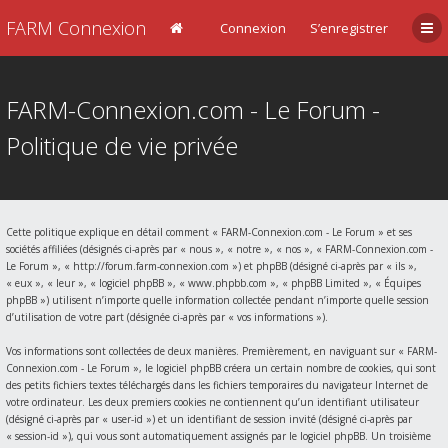
FARM Connexion
Connexion
S’enregistrer
FARM-Connexion.com - Le Forum -
Politique de vie privée
Cette politique explique en détail comment « FARM-Connexion.com - Le Forum » et ses
sociétés affiliées (désignés ci-après par « nous », « notre », « nos », « FARM-Connexion.com -
Le Forum », « http://forum.farm-connexion.com ») et phpBB (désigné ci-après par « ils »,
« eux », « leur », « logiciel phpBB », « www.phpbb.com », « phpBB Limited », « Équipes
phpBB ») utilisent n’importe quelle information collectée pendant n’importe quelle session
d’utilisation de votre part (désignée ci-après par « vos informations »).
Vos informations sont collectées de deux manières. Premièrement, en naviguant sur « FARM-
Connexion.com - Le Forum », le logiciel phpBB créera un certain nombre de cookies, qui sont
des petits fichiers textes téléchargés dans les fichiers temporaires du navigateur Internet de
votre ordinateur. Les deux premiers cookies ne contiennent qu’un identifiant utilisateur
(désigné ci-après par « user-id ») et un identifiant de session invité (désigné ci-après par
« session-id »), qui vous sont automatiquement assignés par le logiciel phpBB. Un troisième