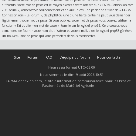
différents. Votre mot de passe est le moyen d’accès à votre compte sur « FARM-Connexion.com
- Le Forum », conservez-le soigneusement et en aucun cas une personne affiliée de « FARM-
Connexion.com - Le Forum », de phpBB ou une d’une tierce partie ne peut vous demander
légitimement votre mot de passe. Si vous oubliez votre mot de passe, vous pouvez utiliser la
fonction « J’ai oublié mon mot de passe » fournie par le logiciel phpBB. Ce processus vous
demandera de fournir votre nom d’utilisateur et votre e-mail, alors le logiciel phpBB générera
un nouveau mot de passe qui vous permettra de vous reconnecter.
Site
Forum
FAQ
L’équipe du forum
Nous contacter
Heures au format
UTC+02:00
Nous sommes le dim. 9 août 2026 10:51
FARM-Connexion.com, le site d'information communautaire pour les Pros et
Passionnés de Matériel Agricole