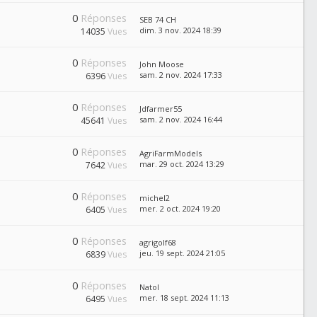
0
Réponses
SEB 74 CH
dim. 3 nov. 2024 18:39
14035
Vues
0
Réponses
John Moose
sam. 2 nov. 2024 17:33
6396
Vues
0
Réponses
Jdfarmer55
sam. 2 nov. 2024 16:44
45641
Vues
0
Réponses
AgriFarmModels
mar. 29 oct. 2024 13:29
7642
Vues
0
Réponses
michel2
mer. 2 oct. 2024 19:20
6405
Vues
0
Réponses
agrigolf68
jeu. 19 sept. 2024 21:05
6839
Vues
0
Réponses
Natol
mer. 18 sept. 2024 11:13
6495
Vues