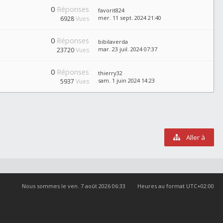
0
Réponses
favorit824
mer. 11 sept. 2024 21:40
6928
Vues
0
Réponses
bibilaverda
mar. 23 juil. 2024 07:37
23720
Vues
0
Réponses
thierry32
sam. 1 juin 2024 14:23
5937
Vues
Aller à
Nous sommes le ven. 7 août 2026 06:33
Heures au format
UTC+02:00