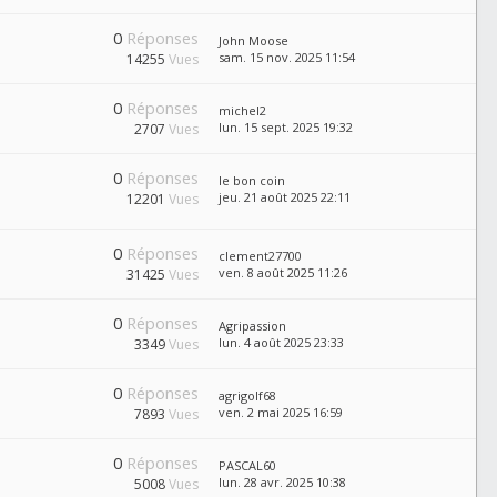
0
Réponses
John Moose
sam. 15 nov. 2025 11:54
14255
Vues
0
Réponses
michel2
lun. 15 sept. 2025 19:32
2707
Vues
0
Réponses
le bon coin
jeu. 21 août 2025 22:11
12201
Vues
0
Réponses
clement27700
ven. 8 août 2025 11:26
31425
Vues
0
Réponses
Agripassion
lun. 4 août 2025 23:33
3349
Vues
0
Réponses
agrigolf68
ven. 2 mai 2025 16:59
7893
Vues
0
Réponses
PASCAL60
lun. 28 avr. 2025 10:38
5008
Vues