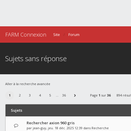
FARM Connexion
Site
Forum
Sujets sans réponse
Aller à la recherche avancée
1
2
3
4
5
…
36
Page
1
sur
36
894 résul
Sujets
Rechercher axion 960 gris
par
jean-guy
, jeu. 18 déc. 2025 12:39 dans
Recherche