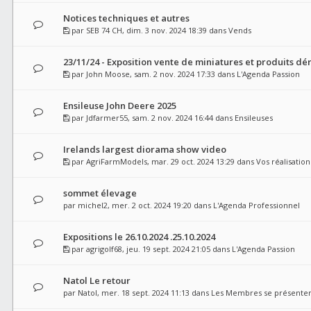
Notices techniques et autres
par
SEB 74 CH
, dim. 3 nov. 2024 18:39 dans
Vends
23/11/24 - Exposition vente de miniatures et produits dér
par
John Moose
, sam. 2 nov. 2024 17:33 dans
L'Agenda Passion
Ensileuse John Deere 2025
par
Jdfarmer55
, sam. 2 nov. 2024 16:44 dans
Ensileuses
Irelands largest diorama show video
par
AgriFarmModels
, mar. 29 oct. 2024 13:29 dans
Vos réalisation
sommet élevage
par
michel2
, mer. 2 oct. 2024 19:20 dans
L'Agenda Professionnel
Expositions le 26.10.2024 .25.10.2024
par
agrigolf68
, jeu. 19 sept. 2024 21:05 dans
L'Agenda Passion
Natol Le retour
par
Natol
, mer. 18 sept. 2024 11:13 dans
Les Membres se présente