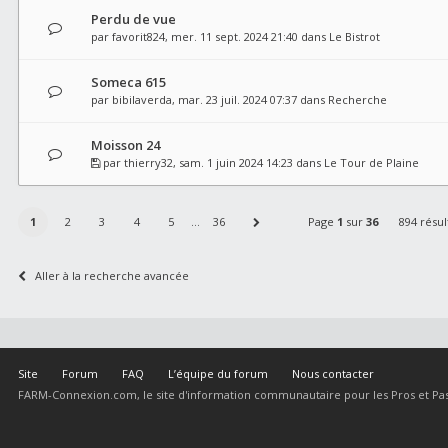
Perdu de vue
par
favorit824
, mer. 11 sept. 2024 21:40 dans
Le Bistrot
Someca 615
par
bibilaverda
, mar. 23 juil. 2024 07:37 dans
Recherche
Moisson 24
par
thierry32
, sam. 1 juin 2024 14:23 dans
Le Tour de Plaine
1
2
3
4
5
…
36
Page
1
sur
36
894 résul
Aller à la recherche avancée
Site
Forum
FAQ
L’équipe du forum
Nous contacter
FARM-Connexion.com, le site d'information communautaire pour les Pros et Pas