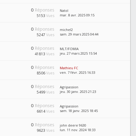
0
Réponses
Natol
mar. 8 avr. 2025 09:15
5153
Vues
0
Réponses
michel2
sam. 29 mars 2025 04:44
5247
Vues
0
Réponses
MLT/FOMIA
jeu. 27 mars 2025 15:54
41813
Vues
0
Réponses
Mathieu FC
ven. 7 févr. 2025 16:33
8506
Vues
0
Réponses
Agripassion
jeu. 30 janv. 2025 21:23
5499
Vues
0
Réponses
Agripassion
sam. 18 janv. 2025 18:45
6614
Vues
0
Réponses
john deere 9630
lun. 11 nov. 2024 18:33
9623
Vues