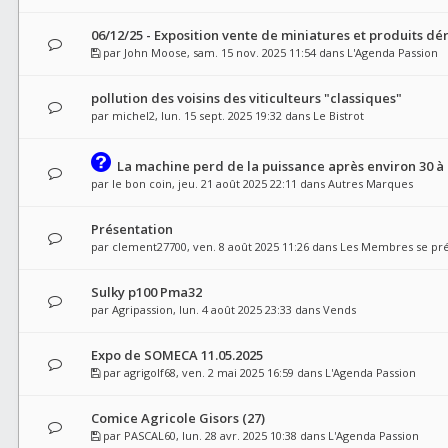
06/12/25 - Exposition vente de miniatures et produits dér
par
John Moose
, sam. 15 nov. 2025 11:54 dans
L'Agenda Passion
pollution des voisins des viticulteurs "classiques"
par
michel2
, lun. 15 sept. 2025 19:32 dans
Le Bistrot
La machine perd de la puissance après environ 30 à
par
le bon coin
, jeu. 21 août 2025 22:11 dans
Autres Marques
Présentation
par
clement27700
, ven. 8 août 2025 11:26 dans
Les Membres se pr
Sulky p100 Pma32
par
Agripassion
, lun. 4 août 2025 23:33 dans
Vends
Expo de SOMECA 11.05.2025
par
agrigolf68
, ven. 2 mai 2025 16:59 dans
L'Agenda Passion
Comice Agricole Gisors (27)
par
PASCAL60
, lun. 28 avr. 2025 10:38 dans
L'Agenda Passion