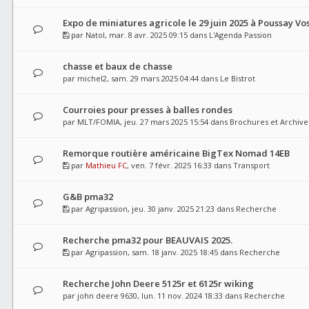
Expo de miniatures agricole le 29 juin 2025 à Poussay Vo
par
Natol
, mar. 8 avr. 2025 09:15 dans
L'Agenda Passion
chasse et baux de chasse
par
michel2
, sam. 29 mars 2025 04:44 dans
Le Bistrot
Courroies pour presses à balles rondes
par
MLT/FOMIA
, jeu. 27 mars 2025 15:54 dans
Brochures et Archive
Remorque routière américaine BigTex Nomad 14EB
par
Mathieu FC
, ven. 7 févr. 2025 16:33 dans
Transport
G&B pma32
par
Agripassion
, jeu. 30 janv. 2025 21:23 dans
Recherche
Recherche pma32 pour BEAUVAIS 2025.
par
Agripassion
, sam. 18 janv. 2025 18:45 dans
Recherche
Recherche John Deere 5125r et 6125r wiking
par
john deere 9630
, lun. 11 nov. 2024 18:33 dans
Recherche