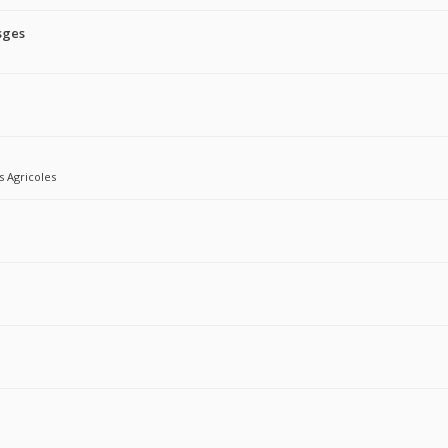
sges
s Agricoles