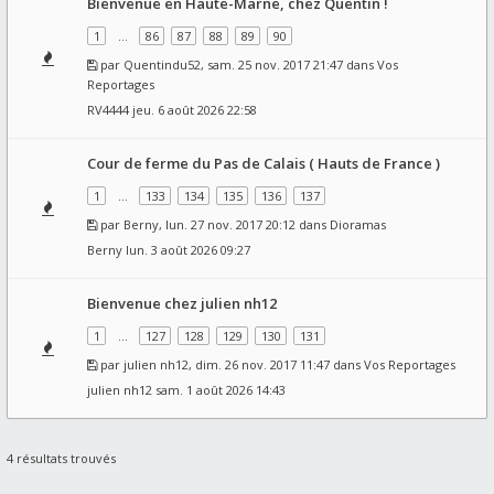
Bienvenue en Haute-Marne, chez Quentin !
1
…
86
87
88
89
90
par
Quentindu52
, sam. 25 nov. 2017 21:47 dans
Vos
Reportages
RV4444
jeu. 6 août 2026 22:58
Cour de ferme du Pas de Calais ( Hauts de France )
1
…
133
134
135
136
137
par
Berny
, lun. 27 nov. 2017 20:12 dans
Dioramas
Berny
lun. 3 août 2026 09:27
Bienvenue chez julien nh12
1
…
127
128
129
130
131
par
julien nh12
, dim. 26 nov. 2017 11:47 dans
Vos Reportages
julien nh12
sam. 1 août 2026 14:43
4 résultats trouvés