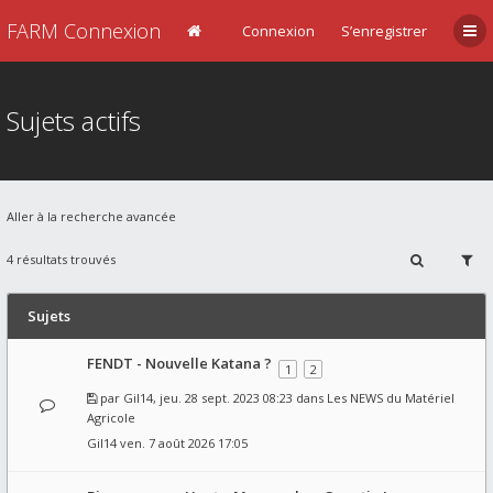
FARM Connexion
Connexion
S’enregistrer
Sujets actifs
Aller à la recherche avancée
4 résultats trouvés
Sujets
FENDT - Nouvelle Katana ?
1
2
par
Gil14
, jeu. 28 sept. 2023 08:23 dans
Les NEWS du Matériel
Agricole
Gil14
ven. 7 août 2026 17:05