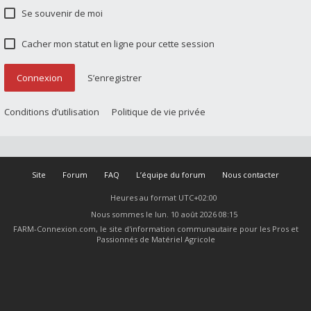
Se souvenir de moi
Cacher mon statut en ligne pour cette session
Connexion
S’enregistrer
Conditions d’utilisation
Politique de vie privée
Site
Forum
FAQ
L’équipe du forum
Nous contacter
Heures au format
UTC+02:00
Nous sommes le lun. 10 août 2026 08:15
FARM-Connexion.com, le site d'information communautaire pour les Pros et
Passionnés de Matériel Agricole