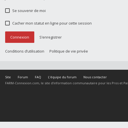
Se souvenir de moi
Cacher mon statut en ligne pour cette session
Connexion
S’enregistrer
Conditions d’utilisation
Politique de vie privée
Site
Forum
FAQ
L’équipe du forum
Nous contacter
FARM-Connexion.com, le site d'information communautaire pour les Pros et Pas