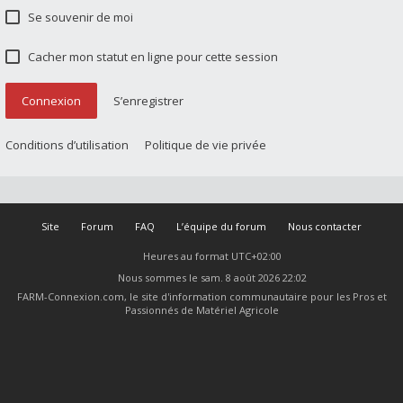
Se souvenir de moi
Cacher mon statut en ligne pour cette session
Connexion
S’enregistrer
Conditions d’utilisation
Politique de vie privée
Site
Forum
FAQ
L’équipe du forum
Nous contacter
Heures au format
UTC+02:00
Nous sommes le sam. 8 août 2026 22:02
FARM-Connexion.com, le site d'information communautaire pour les Pros et
Passionnés de Matériel Agricole