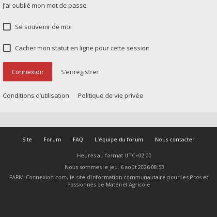
J’ai oublié mon mot de passe
Se souvenir de moi
Cacher mon statut en ligne pour cette session
Connexion
S’enregistrer
Conditions d’utilisation
Politique de vie privée
Site
Forum
FAQ
L’équipe du forum
Nous contacter
Heures au format
UTC+02:00
Nous sommes le jeu. 6 août 2026 08:53
FARM-Connexion.com, le site d'information communautaire pour les Pros et
Passionnés de Matériel Agricole