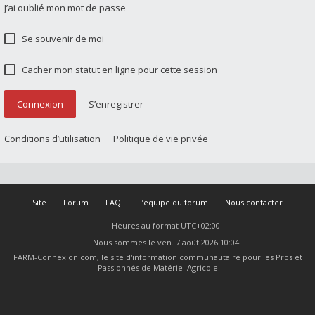
J’ai oublié mon mot de passe
Se souvenir de moi
Cacher mon statut en ligne pour cette session
Connexion
S’enregistrer
Conditions d’utilisation
Politique de vie privée
Site
Forum
FAQ
L’équipe du forum
Nous contacter
Heures au format
UTC+02:00
Nous sommes le ven. 7 août 2026 10:04
FARM-Connexion.com, le site d'information communautaire pour les Pros et
Passionnés de Matériel Agricole