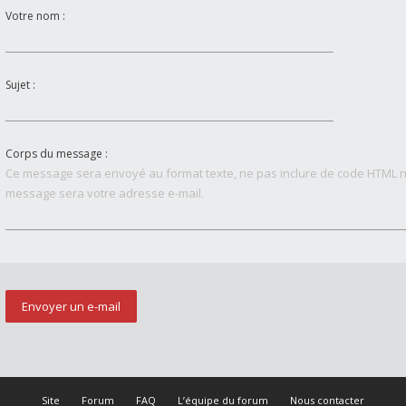
Votre nom :
Sujet :
Corps du message :
Ce message sera envoyé au format texte, ne pas inclure de code HTML n
message sera votre adresse e-mail.
Site
Forum
FAQ
L’équipe du forum
Nous contacter