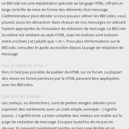
Le BBCode est une implantation spéciale au langage HTML, offrant un
large contrôle de mise en forme des éléments d’un message.
L’administrateur peut décider si vous pouvez utiliser les BBCodes, vous
pouvez aussi les désactiver dans chacun de vos messages en utilisant
l’option appropriée du formulaire de rédaction de message. Le BBCode
lui-même est similaire au style HTML, mais les balises sont incluses
entre crochets [ et ] plutôt que < et >. Pour plus d’informations sur le
BBCode, consultez le guide accessible depuis la page de rédaction de
message.
Puis-je utiliser le HTML ?
Non, il n’est pas possible de publier du HTML sur ce forum. La plupart
des mises en forme permises par le HTML peuvent être appliquées
avec les BBCodes.
Que sont les smileys ?
Les smileys, ou émoticônes, sont de petites images utilisées pour
exprimer des sentiments avec un code simple, exemple : :) signifie
joyeux, :( signifie triste. La liste complète des smileys est visible sur la
page de rédaction de message. Essayez toutefois de ne pas en
abuser. Ils peuvent rapidement rendre un message illisible et un