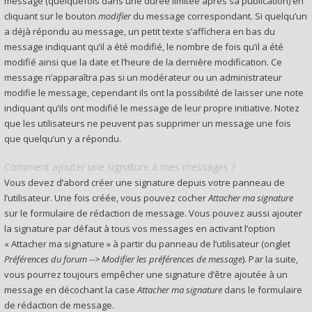
message (quelquefois dans une durée limitée après sa publication) en
cliquant sur le bouton
modifier
du message correspondant. Si quelqu’un
a déjà répondu au message, un petit texte s’affichera en bas du
message indiquant qu’il a été modifié, le nombre de fois qu’il a été
modifié ainsi que la date et l’heure de la dernière modification. Ce
message n’apparaîtra pas si un modérateur ou un administrateur
modifie le message, cependant ils ont la possibilité de laisser une note
indiquant qu’ils ont modifié le message de leur propre initiative. Notez
que les utilisateurs ne peuvent pas supprimer un message une fois
que quelqu’un y a répondu.
Comment ajouter une signature à mes messages ?
Vous devez d’abord créer une signature depuis votre panneau de
l’utilisateur. Une fois créée, vous pouvez cocher
Attacher ma signature
sur le formulaire de rédaction de message. Vous pouvez aussi ajouter
la signature par défaut à tous vos messages en activant l’option
« Attacher ma signature » à partir du panneau de l’utilisateur (onglet
Préférences du forum --> Modifier les préférences de message
). Par la suite,
vous pourrez toujours empêcher une signature d’être ajoutée à un
message en décochant la case
Attacher ma signature
dans le formulaire
de rédaction de message.